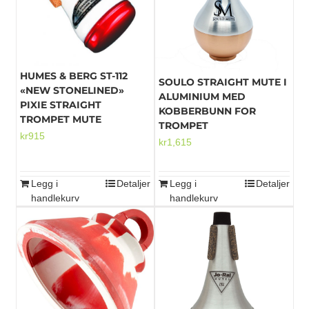
HUMES & BERG ST-112
SOULO STRAIGHT MUTE I
«NEW STONELINED»
ALUMINIUM MED
PIXIE STRAIGHT
KOBBERBUNN FOR
TROMPET MUTE
TROMPET
kr
915
kr
1,615
Legg i
Detaljer
Legg i
Detaljer
handlekurv
handlekurv