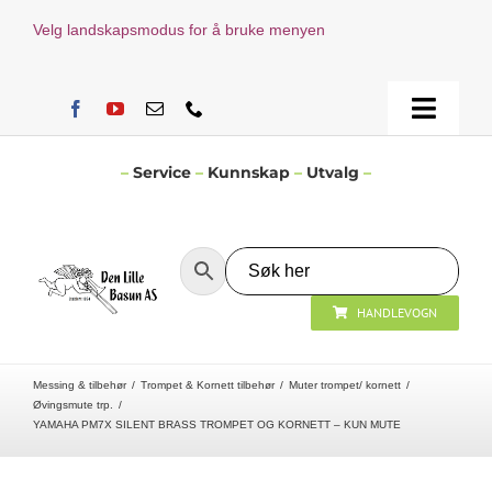
Skip
Velg landskapsmodus for å bruke menyen
to
content
Toggle
Naviga
Hjem
–
Service
–
Kunnskap
–
Utvalg
–
Verksted
HANDLEVOGN
Nyheter
Messing & tilbehør
Trompet & Kornett tilbehør
Muter trompet/ kornett
Åpningstider
Øvingsmute trp.
YAMAHA PM7X SILENT BRASS TROMPET OG KORNETT – KUN MUTE
Kontakt Oss