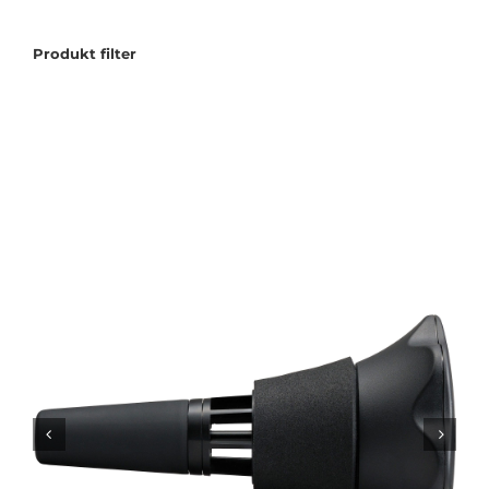
Tilbudstorg
Produkt filter
Til dirigenten
Instrumenter og tilbehør
Bager/ etuier
Noter
Stativer og lys
Diverse tilbehør