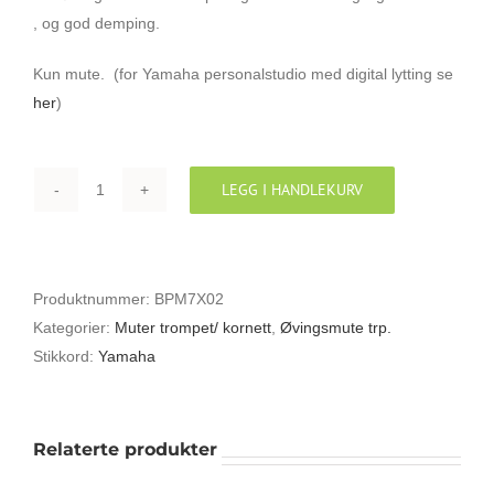
, og god demping.
Kun mute. (for Yamaha personalstudio med digital lytting se
her
)
LEGG I HANDLEKURV
YAMAHA
PM7X
SILENT
BRASS
Produktnummer:
BPM7X02
TROMPET
Kategorier:
Muter trompet/ kornett
,
Øvingsmute trp.
OG
Stikkord:
Yamaha
KORNETT
-
KUN
Relaterte produkter
MUTE
antall