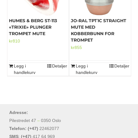
HUMES & BERG ST-113
JO-RAL TPT1C STRAIGHT
«TRIXIE» PLUNGER
MUTE MED
TROMPET MUTE
KOBBERBUNN FOR
TROMPET
kr
810
kr
855
Legg i
Detaljer
Legg i
Detaljer
handlekurv
handlekurv
Adresse:
Pilestredet 47
–
0350 Oslo
Telefon: (+47)
22462077
SMS
:
(+47)
417 64 969