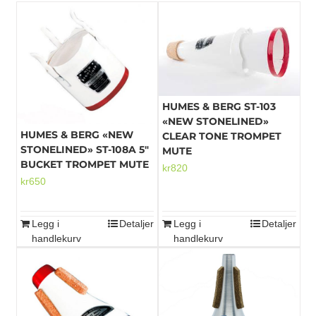
HUMES & BERG ST-103
«NEW STONELINED»
HUMES & BERG «NEW
CLEAR TONE TROMPET
STONELINED» ST-108A 5″
MUTE
BUCKET TROMPET MUTE
kr
820
kr
650
Legg i
Detaljer
Legg i
Detaljer
handlekurv
handlekurv