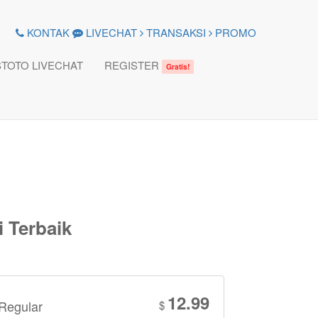
Terbaik
KONTAK
LIVECHAT
TRANSAKSI
PROMO
Comments
98,040
STOTO LIVECHAT
REGISTER
Gratis!
Search
 Terbaik
12.99
Regular
$