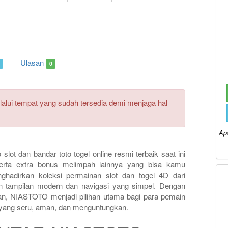
Ulasan
0
0
lalui tempat yang sudah tersedia demi menjaga hal
Ap
lot dan bandar toto togel online resmi terbaik saat ini
erta extra bonus melimpah lainnya yang bisa kamu
hadirkan koleksi permainan slot dan togel 4D dari
an tampilan modern dan navigasi yang simpel. Dengan
 NIASTOTO menjadi pilihan utama bagi para pemain
 yang seru, aman, dan menguntungkan.