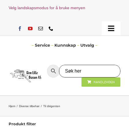
Skip
Velg landskapsmodus for å bruke menyen
to
content
Toggle
Naviga
Hjem
–
Service
–
Kunnskap
–
Utvalg
–
Verksted
HANDLEVOGN
Nyheter
Åpningstider
Hjem
Diverse tilbehør
Til dirigenten
Kontakt Oss
Produkt filter