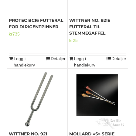
PROTEC BC16 FUTTERAL
WITTNER NO. 921E
FOR DIRIGENTPINNER
FUTTERAL TIL
STEMMEGAFFEL
kr
735
kr
25
Legg i
Detaljer
Legg i
Detaljer
handlekurv
handlekurv
WITTNER NO. 921
MOLLARD «S» SERIE