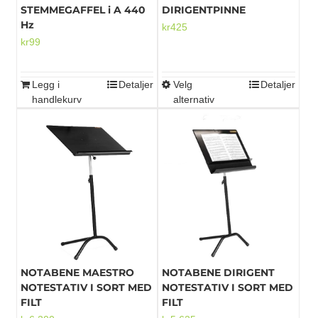
STEMMEGAFFEL i A 440
DIRIGENTPINNE
Hz
kr
425
kr
99
Legg i
Detaljer
Velg
Detaljer
Dette
handlekurv
alternativ
produktet
har
flere
varianter.
Alternativene
kan
velges
på
produktsiden
NOTABENE MAESTRO
NOTABENE DIRIGENT
NOTESTATIV I SORT MED
NOTESTATIV I SORT MED
FILT
FILT