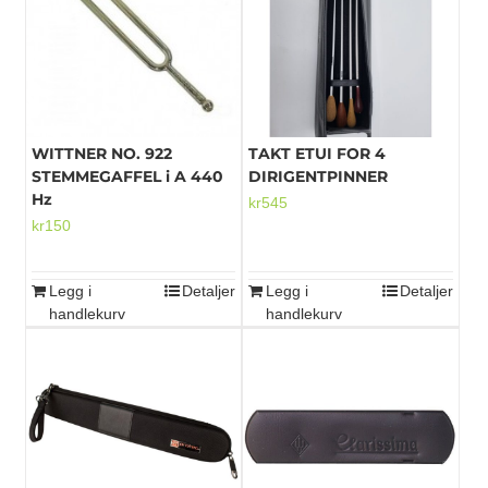
Mikrofoner
WITTNER NO. 922
TAKT ETUI FOR 4
STEMMEGAFFEL i A 440
DIRIGENTPINNER
Hz
kr
545
kr
150
Legg i
Detaljer
Legg i
Detaljer
handlekurv
handlekurv