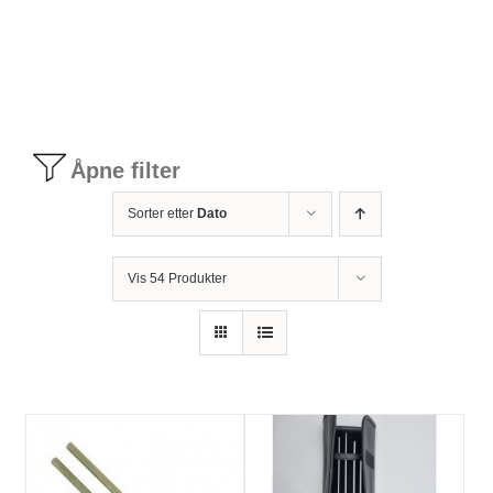
Tilbudstorg
Til dirigenten
Åpne filter
Instrumenter og tilbehør
Sorter etter
Dato
Bager/ etuier
Vis 54 Produkter
Noter
Stativer og lys
Diverse tilbehør