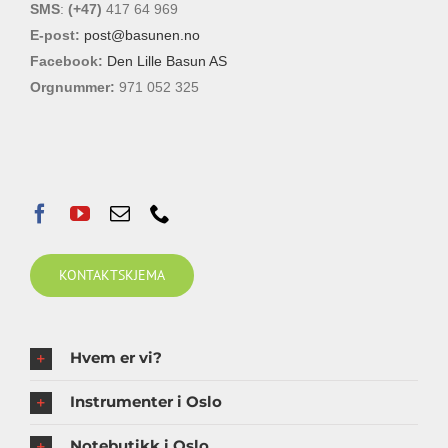
SMS
:
(+47)
417 64 969
E-post:
post@basunen.no
Facebook:
Den Lille Basun AS
Orgnummer:
971 052 325
KONTAKTSKJEMA
Hvem er vi?
Instrumenter i Oslo
Notebutikk i Oslo