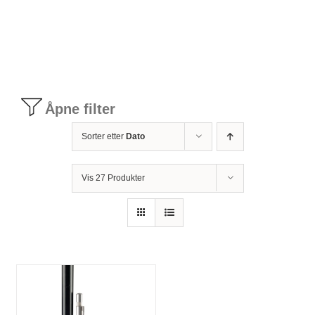
Tilbudstorg
Til dirigenten
Åpne filter
Instrumenter og tilbehør
Sorter etter
Dato
Bager/ etuier
Vis 27 Produkter
Noter
Stativer og lys
Diverse tilbehør