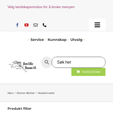
Skip
Velg landskapsmodus for å bruke menyen
to
content
Toggle
Naviga
Hjem
–
Service
–
Kunnskap
–
Utvalg
–
Verksted
HANDLEVOGN
Nyheter
Åpningstider
Hjem
Diverse tilbehør
Headset-stativ
Kontakt Oss
Produkt filter