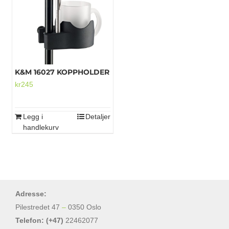
Mikrofoner
K&M 16027 KOPPHOLDER
kr
245
Legg i
Detaljer
handlekurv
Adresse:
Pilestredet 47
–
0350 Oslo
Telefon: (+47)
22462077