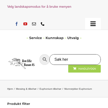
Skip
Velg landskapsmodus for å bruke menyen
to
content
Toggle
Naviga
Hjem
–
Service
–
Kunnskap
–
Utvalg
–
Verksted
HANDLEVOGN
Nyheter
Åpningstider
Hjem
Messing & tilbehør
Euphonium tilbehør
Munnstykker Euphonium
Kontakt Oss
Produkt filter