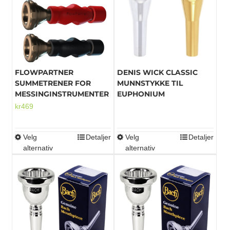
Mikrofoner
FLOWPARTNER
DENIS WICK CLASSIC
SUMMETRENER FOR
MUNNSTYKKE TIL
MESSINGINSTRUMENTER
EUPHONIUM
kr
469
Velg
Detaljer
Velg
Detaljer
Dette
Dette
alternativ
alternativ
produktet
produktet
har
har
flere
flere
varianter.
varianter.
Alternativene
Alternativene
kan
kan