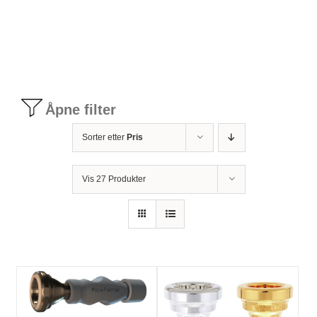
Tilbudstorg
Til dirigenten
Åpne filter
Instrumenter og tilbehør
Sorter etter
Pris
Bager/ etuier
Vis 27 Produkter
Noter
Stativer og lys
Diverse tilbehør