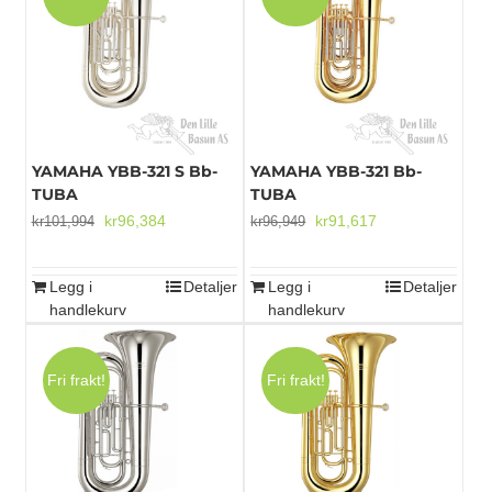
YAMAHA YBB-321 S Bb-
YAMAHA YBB-321 Bb-
TUBA
TUBA
Opprinnelig
Nåværende
Opprinnelig
Nåværende
kr
96,384
kr
91,617
kr
101,994
kr
96,949
pris
pris
pris
pris
var:
er:
var:
er:
Legg i
Detaljer
Legg i
Detaljer
kr101,994.
kr96,384.
kr96,949.
kr91,617.
handlekurv
handlekurv
Fri frakt!
Fri frakt!