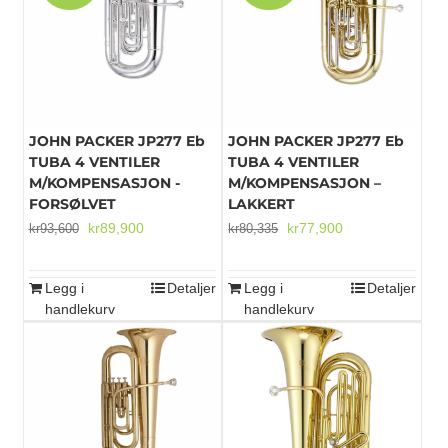
Mikrofoner
JOHN PACKER JP277 Eb
JOHN PACKER JP277 Eb
TUBA 4 VENTILER
TUBA 4 VENTILER
M/KOMPENSASJON -
M/KOMPENSASJON –
FORSØLVET
LAKKERT
Opprinnelig
Nåværende
Opprinnelig
Nåværende
kr
89,900
kr
77,900
kr
93,600
kr
80,335
pris
pris
pris
pris
var:
er:
var:
er:
Legg i
Detaljer
Legg i
Detaljer
kr93,600.
kr89,900.
kr80,335.
kr77,900.
handlekurv
handlekurv