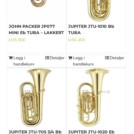
JOHN PACKER JP077
JUPITER JTU-1010 Bb
MINI Eb TUBA – LAKKERT
TUBA
kr
25,900
kr
56,400
Legg i
Detaljer
Legg i
Detaljer
handlekurv
handlekurv
JUPITER JTU-705 3/4 Bb
JUPITER JTU-1020 Eb