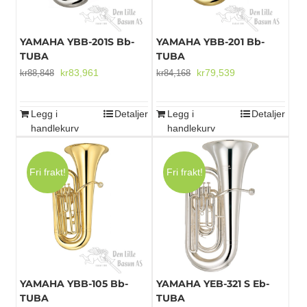
YAMAHA YBB-201S Bb-
YAMAHA YBB-201 Bb-
TUBA
TUBA
Opprinnelig
Nåværende
Opprinnelig
Nåværende
kr
83,961
kr
79,539
kr
88,848
kr
84,168
pris
pris
pris
pris
var:
er:
var:
er:
Legg i
Detaljer
Legg i
Detaljer
kr88,848.
kr83,961.
kr84,168.
kr79,539.
handlekurv
handlekurv
Fri frakt!
Fri frakt!
YAMAHA YBB-105 Bb-
YAMAHA YEB-321 S Eb-
TUBA
TUBA