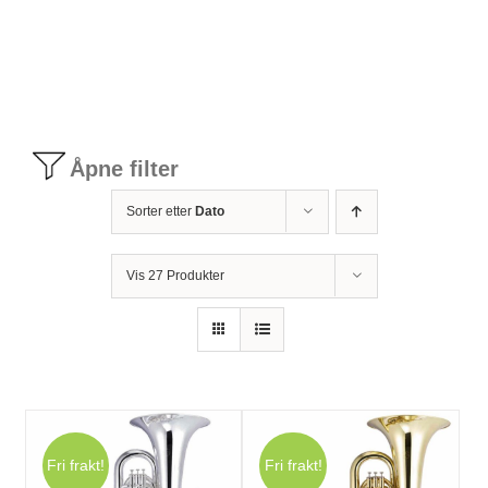
Tilbudstorg
Til dirigenten
Åpne filter
Instrumenter og tilbehør
Sorter etter
Dato
Bager/ etuier
Vis 27 Produkter
Noter
Stativer og lys
Fri frakt!
Fri frakt!
Diverse tilbehør