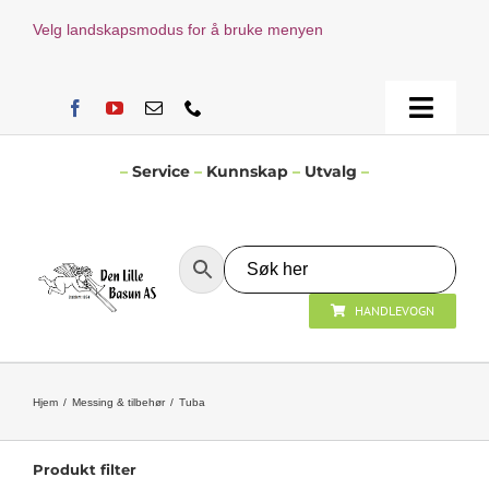
Skip
Velg landskapsmodus for å bruke menyen
to
content
Toggle
Naviga
Hjem
–
Service
–
Kunnskap
–
Utvalg
–
Verksted
HANDLEVOGN
Nyheter
Åpningstider
Hjem
Messing & tilbehør
Tuba
Kontakt Oss
Produkt filter