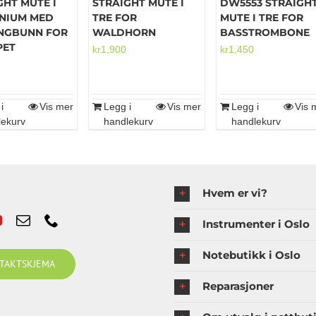
GHT MUTE I
STRAIGHT MUTE I
DW5553 STRAIGH
NIUM MED
TRE FOR
MUTE I TRE FOR
NGBUNN FOR
WALDHORN
BASSTROMBONE
PET
kr
1,900
kr
1,450
i
Vis mer
Legg i
Vis mer
Legg i
Vis 
lekurv
handlekurv
handlekurv
Hvem er vi?
Instrumenter i Oslo
Notebutikk i Oslo
TAKTSKJEMA
Reparasjoner