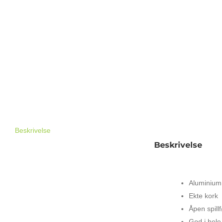
Beskrivelse
Beskrivelse
DENIS WICK 5
Aluminium
Ekte kork
Åpen spillf
God i hele