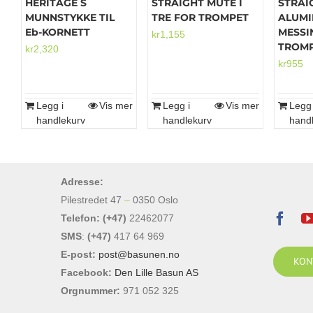
HERITAGE S
STRAIGHT MUTE I
STRAI
MUNNSTYKKE TIL
TRE FOR TROMPET
ALUMI
Eb-KORNETT
MESSI
kr
1,155
TROM
kr
2,320
kr
955
Legg i
Vis mer
Legg i
Vis mer
Legg 
handlekurv
handlekurv
hand
Adresse:
Pilestredet 47
–
0350 Oslo
Telefon: (+47)
22462077
SMS
:
(+47)
417 64 969
E-post:
post@basunen.no
KON
Facebook:
Den Lille Basun AS
Orgnummer:
971 052 325