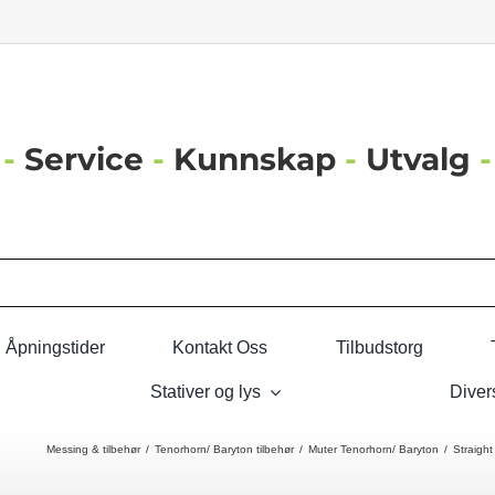
-
Service
-
Kunnskap
-
Utvalg
-
Åpningstider
Kontakt Oss
Tilbudstorg
Stativer og lys
Diver
Messing & tilbehør
Tenorhorn/ Baryton tilbehør
Muter Tenorhorn/ Baryton
Straight