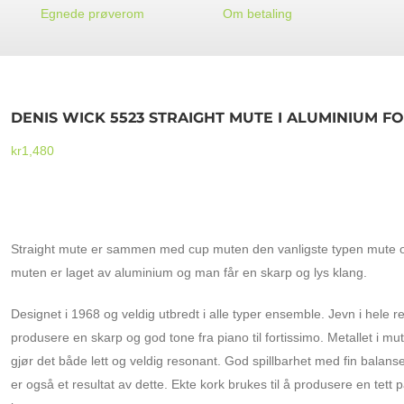
Egnede prøverom
Om betaling
DENIS WICK 5523 STRAIGHT MUTE I ALUMINIUM F
kr
1,480
DENIS WICK 5523 STRAIGHT MUTE I ALUMINIUM FOR BAR
Straight mute er sammen med cup muten den vanligste typen mute og
muten er laget av aluminium og man får en skarp og lys klang.
Designet i 1968 og veldig utbredt i alle typer ensemble. Jevn i hele re
produsere en skarp og god tone fra piano til fortissimo. Metallet i 
gjør det både lett og veldig resonant. God spillbarhet med fin bala
er også et resultat av dette. Ekte kork brukes til å produsere en tett