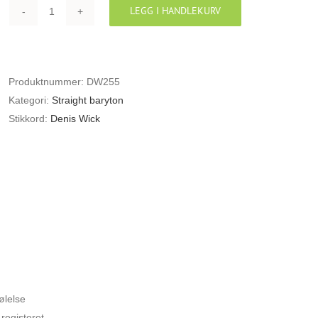
LEGG I HANDLEKURV
DENIS
WICK
5523
STRAIGHT
Produktnummer:
DW255
MUTE
Kategori:
Straight baryton
I
Stikkord:
Denis Wick
ALUMINIUM
FOR
BARYTON
antall
523 STRAIGHT MUTE I ALUMINIUM FOR BARYTON
ølelse
 registeret