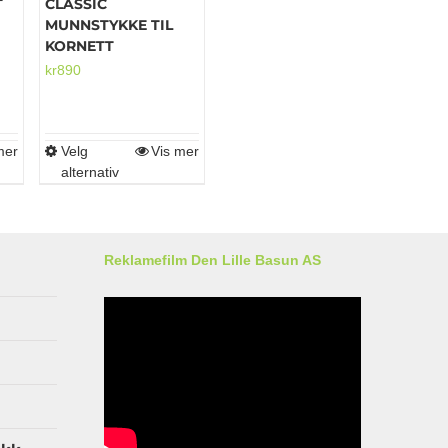
T
CLASSIC
MUNNSTYKKE TIL
KORNETT
kr
890
mer
Velg
Vis mer
Dette
alternativ
produktet
har
flere
varianter.
Reklamefilm Den Lille Basun AS
Alternativene
kan
velges
på
produktsiden