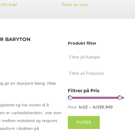
Om frakt
Retur av vare
OR BARYTON
Produkt filter
YTON
 gir en skarpere klang. Hele
Filtrer på Pris
gisteret og har evnen til å
kr12
kr182,940
Price:
—
muten er «arbeidsherdet», noe som
nse mellom motstand og respons
FILTRER
 passform i klokken på