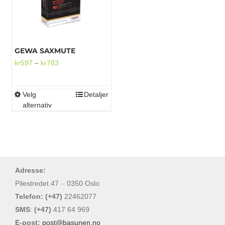
GEWA SAXMUTE
Prisområde:
kr
597
–
kr
783
kr597
til
Velg
Detaljer
Dette
kr783
alternativ
produktet
har
flere
varianter.
Alternativene
Adresse:
kan
Pilestredet 47
–
0350 Oslo
velges
Telefon: (+47)
22462077
på
SMS
:
(+47)
417 64 969
produktsiden
E-post:
post@basunen.no