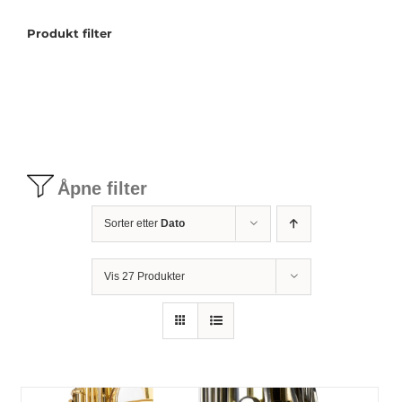
Produkt filter
Tilbudstorg
Til dirigenten
Instrumenter og tilbehør
Åpne filter
Bager/ etuier
Sorter etter
Dato
Noter
Vis 27 Produkter
Stativer og lys
Diverse tilbehør