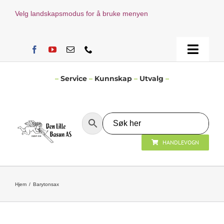
Skip
Velg landskapsmodus for å bruke menyen
to
content
Toggle
Naviga
Hjem
–
Service
–
Kunnskap
–
Utvalg
–
Verksted
HANDLEVOGN
Nyheter
Åpningstider
Hjem
Barytonsax
Kontakt Oss