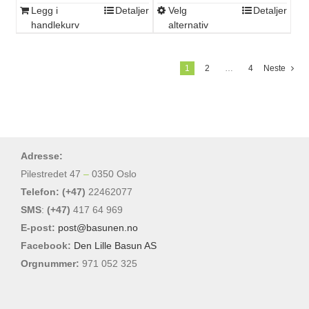
Legg i
Detaljer
Velg
Detaljer
Dette
handlekurv
alternativ
produktet
har
flere
1
2
…
4
Neste
varianter.
Alternativene
kan
velges
på
Adresse:
produktsiden
Pilestredet 47
–
0350 Oslo
Telefon: (+47)
22462077
SMS
:
(+47)
417 64 969
E-post:
post@basunen.no
Facebook:
Den Lille Basun AS
Orgnummer:
971 052 325