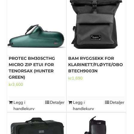
PROTEC BM305CTHG
BAM RYGGSEKK FOR
MICRO ZIP ETUI FOR
KLARINETT/FLØYTE/OBO
TENORSAX (HUNTER
BTECH9003N
GREEN)
kr
1,690
kr
3,600
Legg i
Detaljer
Legg i
Detaljer
handlekurv
handlekurv