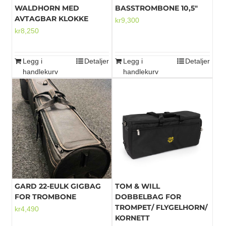
WALDHORN MED
BASSTROMBONE 10,5″
AVTAGBAR KLOKKE
kr
9,300
kr
8,250
Legg i
Detaljer
Legg i
Detaljer
handlekurv
handlekurv
GARD 22-EULK GIGBAG
TOM & WILL
FOR TROMBONE
DOBBELBAG FOR
TROMPET/ FLYGELHORN/
kr
4,490
KORNETT