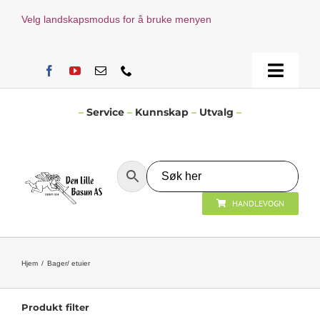
Skip
Velg landskapsmodus for å bruke menyen
to
content
Toggle
Naviga
Hjem
–
Service
–
Kunnskap
–
Utvalg
–
Verksted
HANDLEVOGN
Nyheter
Åpningstider
Hjem
Bager/ etuier
Kontakt Oss
Produkt filter