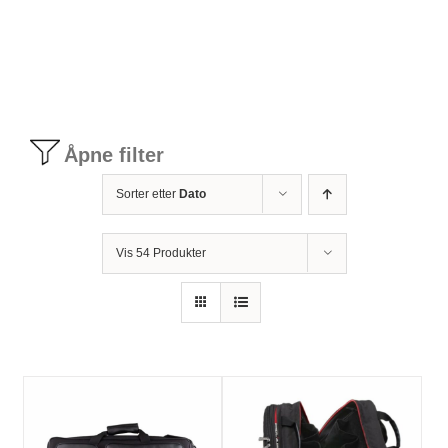
Tilbudstorg
Til dirigenten
Åpne filter
Instrumenter og tilbehør
Sorter etter
Dato
Bager/ etuier
Vis 54 Produkter
Noter
Stativer og lys
Diverse tilbehør