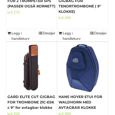
FOR 2 TROMPETER SPS
GIGBAG FOR
(PASSER OGSÅ KORNETT)
TENORTROMBONE ( 9″
KLOKKE)
kr
3,275
kr
4,290
Legg i
Detaljer
Legg i
Detaljer
handlekurv
handlekurv
GARD ELITE CUT GIGBAG
HANS HOYER ETUI FOR
FOR TROMBONE 21C-ESK
WALDHORN MED
≤ 9″ for avtagbar klokke
AVTAGBAR KLOKKE
kr
4,200
kr
3,990