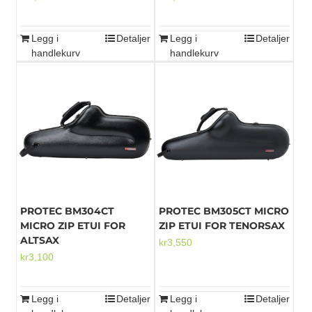
Legg i
Detaljer
Legg i
Detaljer
handlekurv
handlekurv
PROTEC BM304CT
PROTEC BM305CT MICRO
MICRO ZIP ETUI FOR
ZIP ETUI FOR TENORSAX
ALTSAX
kr
3,550
kr
3,100
Legg i
Detaljer
Legg i
Detaljer