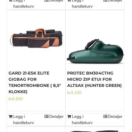
Legg i
Detaljer
Legg i
Detaljer
handlekurv
handlekurv
GARD 21-ESK ELITE
PROTEC BM304CTHG
GIGBAG FOR
MICRO ZIP ETUI FOR
TENORTROMBONE ( 8,5″
ALTSAX (HUNTER GREEN)
KLOKKE)
kr
3,150
kr
4,550
Legg i
Detaljer
Legg i
Detaljer
handlekurv
handlekurv