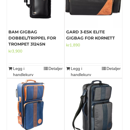
BAM GIGBAG
GARD 3-ESK ELITE
DOBBEL/TRIPPEL FOR
GIGBAG FOR KORNETT
TROMPET 3124SN
kr
1,890
kr
3,900
Legg i
Detaljer
Legg i
Detaljer
handlekurv
handlekurv