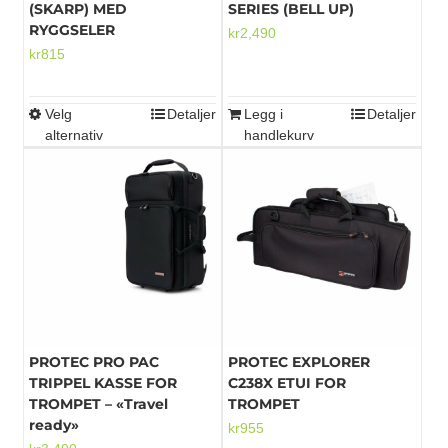
(SKARP) MED
SERIES (BELL UP)
RYGGSELER
kr
2,490
kr
815
Velg
Detaljer
Legg i
Detaljer
Dette
alternativ
handlekurv
produktet
har
flere
varianter.
Alternativene
kan
velges
på
produktsiden
PROTEC PRO PAC
PROTEC EXPLORER
TRIPPEL KASSE FOR
C238X ETUI FOR
TROMPET – «Travel
TROMPET
ready»
kr
955