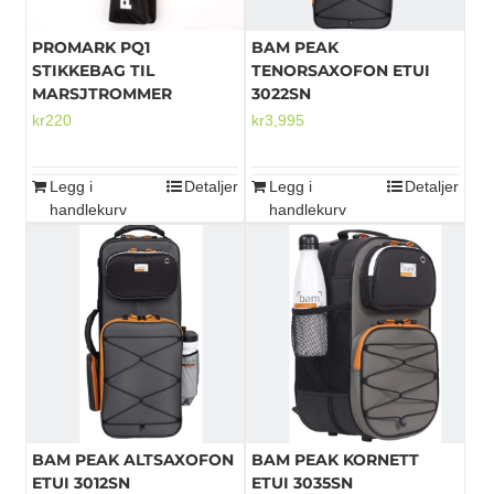
PROMARK PQ1
BAM PEAK
STIKKEBAG TIL
TENORSAXOFON ETUI
MARSJTROMMER
3022SN
kr
220
kr
3,995
Legg i
Detaljer
Legg i
Detaljer
handlekurv
handlekurv
BAM PEAK ALTSAXOFON
BAM PEAK KORNETT
ETUI 3012SN
ETUI 3035SN