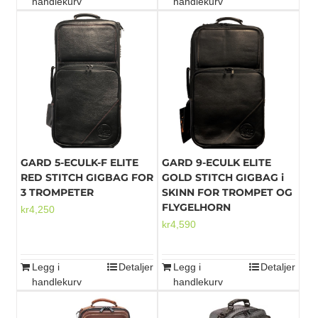
handlekurv
handlekurv
GARD 5-ECULK-F ELITE
GARD 9-ECULK ELITE
RED STITCH GIGBAG FOR
GOLD STITCH GIGBAG i
3 TROMPETER
SKINN FOR TROMPET OG
FLYGELHORN
kr
4,250
kr
4,590
Legg i
Detaljer
Legg i
Detaljer
handlekurv
handlekurv