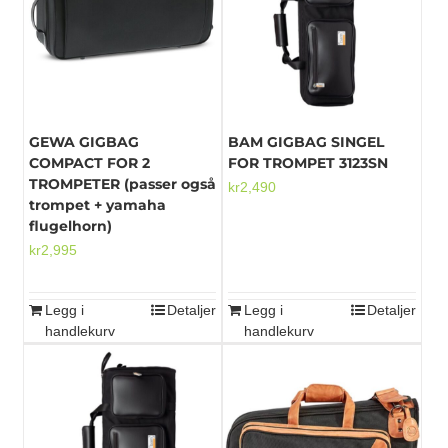
GEWA GIGBAG
BAM GIGBAG SINGEL
COMPACT FOR 2
FOR TROMPET 3123SN
TROMPETER (passer også
kr
2,490
trompet + yamaha
flugelhorn)
kr
2,995
Legg i
Detaljer
Legg i
Detaljer
handlekurv
handlekurv