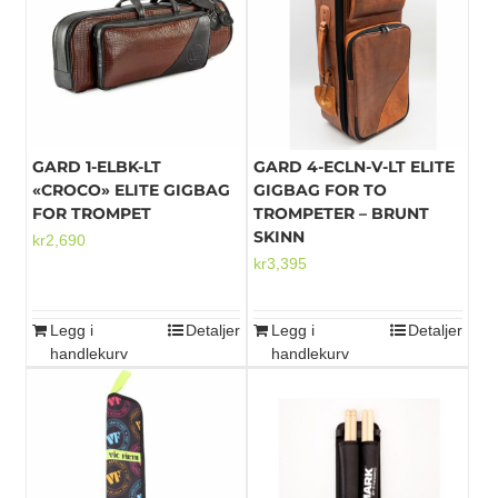
GARD 1-ELBK-LT
GARD 4-ECLN-V-LT ELITE
«CROCO» ELITE GIGBAG
GIGBAG FOR TO
FOR TROMPET
TROMPETER – BRUNT
SKINN
kr
2,690
kr
3,395
Legg i
Detaljer
Legg i
Detaljer
handlekurv
handlekurv