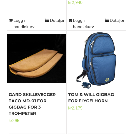
kr
2,940
Legg i
Detaljer
Legg i
Detaljer
handlekurv
handlekurv
GARD SKILLEVEGGER
TOM & WILL GIGBAG
TACO MD-01 FOR
FOR FLYGELHORN
GIGBAG FOR 3
kr
2,175
TROMPETER
kr
295