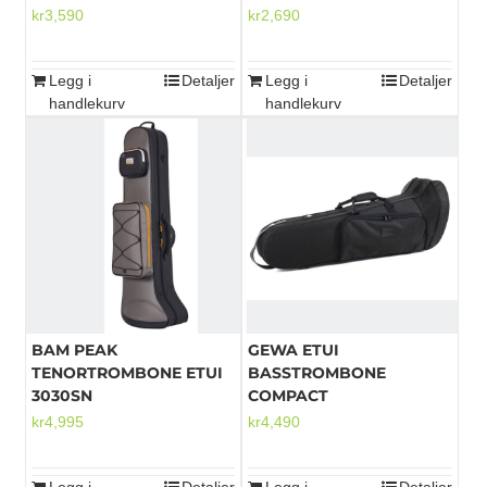
kr
3,590
kr
2,690
Legg i
Detaljer
Legg i
Detaljer
handlekurv
handlekurv
BAM PEAK
GEWA ETUI
TENORTROMBONE ETUI
BASSTROMBONE
3030SN
COMPACT
kr
4,995
kr
4,490