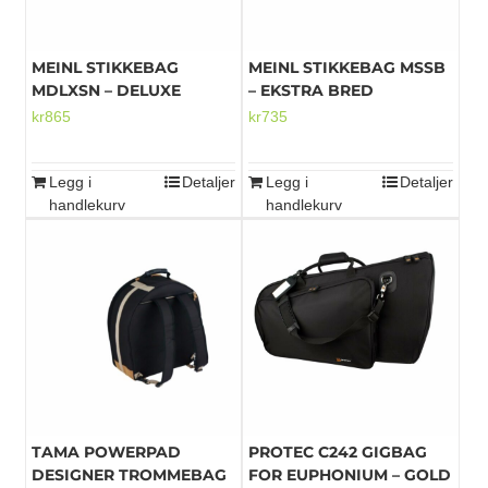
MEINL STIKKEBAG
MEINL STIKKEBAG MSSB
MDLXSN – DELUXE
– EKSTRA BRED
kr
865
kr
735
Legg i
Detaljer
Legg i
Detaljer
handlekurv
handlekurv
TAMA POWERPAD
PROTEC C242 GIGBAG
DESIGNER TROMMEBAG
FOR EUPHONIUM – GOLD