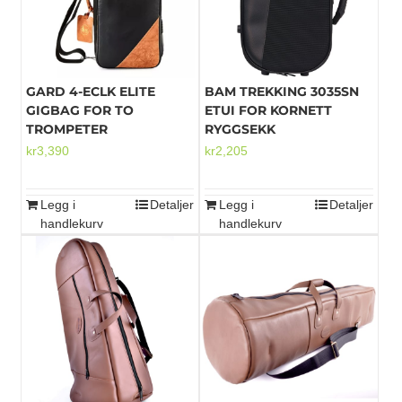
GARD 4-ECLK ELITE
BAM TREKKING 3035SN
GIGBAG FOR TO
ETUI FOR KORNETT
TROMPETER
RYGGSEKK
kr
3,390
kr
2,205
Legg i
Detaljer
Legg i
Detaljer
handlekurv
handlekurv