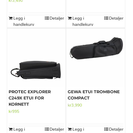
kr
3,490
Legg i
Detaljer
Legg i
Detaljer
handlekurv
handlekurv
PROTEC EXPLORER
GEWA ETUI TROMBONE
C249X ETUI FOR
COMPACT
KORNETT
kr
3,990
kr
995
Legg i
Detaljer
Legg i
Detaljer