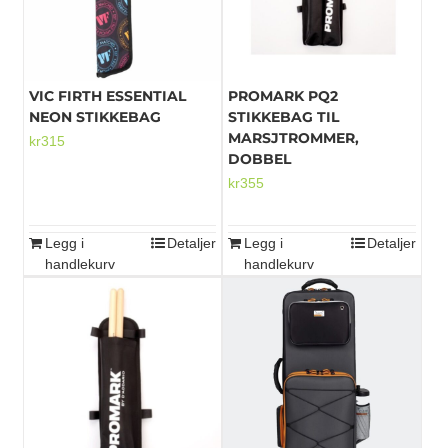
VIC FIRTH ESSENTIAL
PROMARK PQ2
NEON STIKKEBAG
STIKKEBAG TIL
MARSJTROMMER,
kr
315
DOBBEL
kr
355
Legg i
Detaljer
Legg i
Detaljer
handlekurv
handlekurv