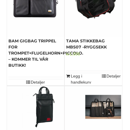
Mikrofoner
BAM GIGBAG TRIPPEL
TAMA STIKKEBAG
FOR
MBS07 -RYGGSEKK
TROMPET+FLUGELHORN+PICCOLO.
kr
1,595
– KOMMER TIL VÅR
BUTIKK!
Legg i
Detaljer
Detaljer
handlekurv