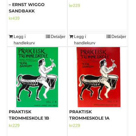
– ERNST WIGGO
kr
229
SANDBAKK
kr
439
Legg i
Detaljer
Legg i
Detaljer
handlekurv
handlekurv
PRAKTISK
PRAKTISK
TROMMESKOLE 1B
TROMMESKOLE 1A
kr
229
kr
229