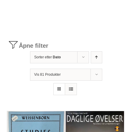
Tilbudstorg
Til dirigenten
Åpne filter
Instrumenter og tilbehør
Sorter etter
Dato
Bager/ etuier
Vis 81 Produkter
Noter
Stativer og lys
Diverse tilbehør