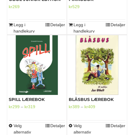
kr
269
kr
529
Legg i
Detaljer
Legg i
Detaljer
handlekurv
handlekurv
SPILL LÆREBOK
BLÅSBUS LÆREBOK
Prisområde:
Prisområde:
kr
299
–
kr
319
kr
389
–
kr
409
kr299
kr389
til
til
Velg
Detaljer
Velg
Detaljer
Dette
Dette
kr319
kr409
alternativ
alternativ
produktet
produktet