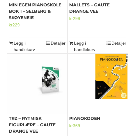
MIN EGEN PIANOSKOLE
MALLETS – GAUTE
BOK 1 – SELBERG &
DRANGE VEE
SKØYENEIE
kr
299
kr
229
Legg i
Detaljer
Legg i
Detaljer
handlekurv
handlekurv
TRZ – RYTMISK
PIANOKODEN
FIGURLÆRE – GAUTE
kr
369
DRANGE VEE