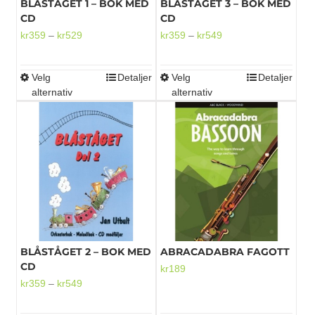
BLÅSTÅGET 1 – BOK MED
BLÅSTÅGET 3 – BOK MED
CD
CD
Prisområde:
Prisområde:
kr
359
–
kr
529
kr
359
–
kr
549
kr359
kr359
til
til
Velg
Detaljer
Velg
Detaljer
Dette
Dette
kr529
kr549
alternativ
alternativ
produktet
produktet
har
har
flere
flere
varianter.
varianter.
Alternativene
Alternativene
kan
kan
velges
velges
på
på
produktsiden
produktsiden
BLÅSTÅGET 2 – BOK MED
ABRACADABRA FAGOTT
CD
kr
189
Prisområde:
kr
359
–
kr
549
kr359