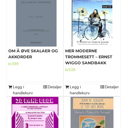
OM Å ØVE SKALAER OG
MER MODERNE
AKKORDER
TROMMESETT – ERNST
WIGGO SANDBAKK
kr
399
kr
539
Legg i
Detaljer
Legg i
Detaljer
handlekurv
handlekurv