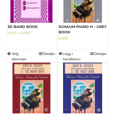
3D BAND BOOK
SCHAUM PIANO H – GREY
BOOK
Prisområde:
kr
189
–
kr
459
kr
209
kr189
til
kr459
Velg
Detaljer
Legg i
Detaljer
Dette
alternativ
handlekurv
produktet
har
flere
varianter.
Alternativene
kan
velges
på
produktsiden