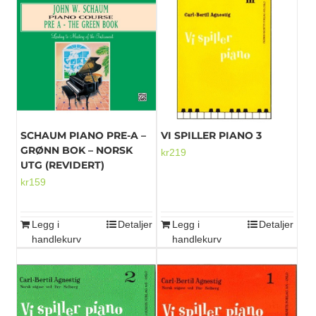
SCHAUM PIANO PRE-A –
VI SPILLER PIANO 3
GRØNN BOK – NORSK
kr
219
UTG (REVIDERT)
kr
159
Legg i
Detaljer
Legg i
Detaljer
handlekurv
handlekurv