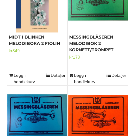
Alternativene
kan
velges
på
produktsiden
MIDT I BLINKEN
MESSINGBLÅSEREN
MELODIBOKA 2 FIOLIN
MELODIBOK 2
KORNETT/TROMPET
kr
349
kr
179
Legg i
Detaljer
Legg i
Detaljer
handlekurv
handlekurv