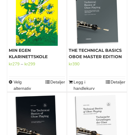
MIN EGEN
THE TECHNICAL BASICS
KLARINETTSKOLE
OBOE MASTER EDITION
Prisområde:
kr
279
–
kr
299
kr
390
kr279
til
Velg
Detaljer
Legg i
Detaljer
Dette
kr299
alternativ
handlekurv
produktet
har
flere
varianter.
Alternativene
kan