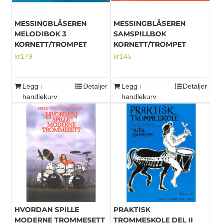
MESSINGBLÅSEREN
MESSINGBLÅSEREN
MELODIBOK 3
SAMSPILLBOK
KORNETT/TROMPET
KORNETT/TROMPET
kr
179
kr
145
Legg i
Detaljer
Legg i
Detaljer
handlekurv
handlekurv
HVORDAN SPILLE
PRAKTISK
MODERNE TROMMESETT
TROMMESKOLE DEL II