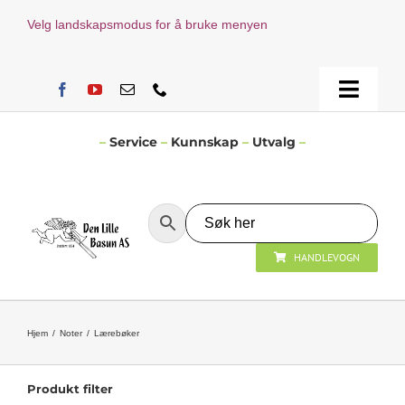
Skip
Velg landskapsmodus for å bruke menyen
to
content
Toggle
Naviga
Hjem
–
Service
–
Kunnskap
–
Utvalg
–
Verksted
HANDLEVOGN
Nyheter
Åpningstider
Hjem
Noter
Lærebøker
Kontakt Oss
Produkt filter