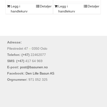
Legg i
Detaljer
Legg i
Detaljer
handlekurv
handlekurv
Adresse:
Pilestredet 47
–
0350 Oslo
Telefon: (+47)
22462077
SMS
:
(+47)
417 64 969
E-post:
post@basunen.no
Facebook:
Den Lille Basun AS
Orgnummer:
971 052 325