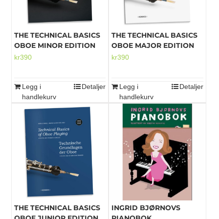
velges
på
produktsiden
THE TECHNICAL BASICS
THE TECHNICAL BASICS
OBOE MINOR EDITION
OBOE MAJOR EDITION
kr
390
kr
390
Legg i
Detaljer
Legg i
Detaljer
handlekurv
handlekurv
THE TECHNICAL BASICS
INGRID BJØRNOVS
OBOE JUNIOR EDITION
PIANOBOK