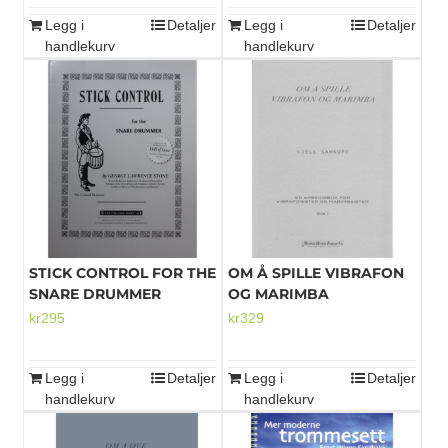
Legg i
Detaljer
Legg i
Detaljer
handlekurv
handlekurv
STICK CONTROL FOR THE
OM Å SPILLE VIBRAFON
SNARE DRUMMER
OG MARIMBA
kr
295
kr
329
Legg i
Detaljer
Legg i
Detaljer
handlekurv
handlekurv