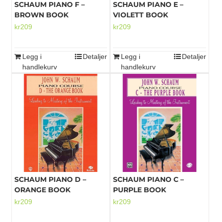
SCHAUM PIANO F –
SCHAUM PIANO E –
BROWN BOOK
VIOLETT BOOK
kr
209
kr
209
Legg i
Detaljer
Legg i
Detaljer
handlekurv
handlekurv
SCHAUM PIANO D –
SCHAUM PIANO C –
ORANGE BOOK
PURPLE BOOK
kr
209
kr
209