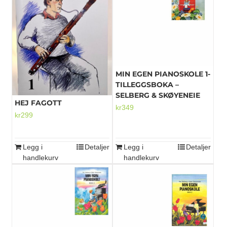
MIN EGEN PIANOSKOLE 1-
TILLEGGSBOKA –
SELBERG & SKØYENEIE
HEJ FAGOTT
kr
349
kr
299
Legg i
Detaljer
Legg i
Detaljer
handlekurv
handlekurv